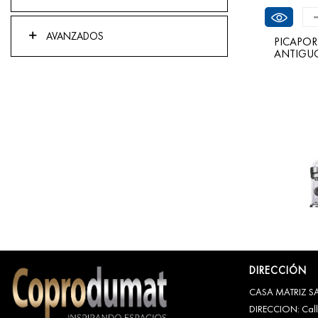
Ver
AVANZADOS
PICAPO
ANTIGU
DIRECCIÓN
CASA MATRIZ S
Ver
DIRECCION: Calle