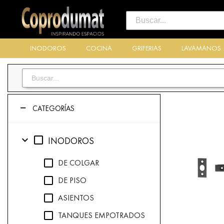
INODOROS
COCINA
GRIFERIAS
LAVAMANOS
CATEGORÍAS
expand_more
check_box_outline_blank
INODOROS
check_box_outline_blank
DE COLGAR
check_box_outline_blank
DE PISO
check_box_outline_blank
ASIENTOS
check_box_outline_blank
TANQUES EMPOTRADOS