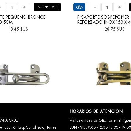
 producto
Ver producto
AGREGAR
RTE PEQUEÑO BRONCE
PICAPORTE SOBREPONER
O 5CM
REFORZADO INOX 150 X 
3.45 $US
28.75 $US
HORARIOS DE ATENCION
ANTA CRUZ
Visitas a nuestras Oficinas en el sigu
 producto
Ver producto
 Tucumán Esq. Canal Isuto, Torres
LUN - VIE : 9:00 -12:30 15:00 - 19:00
AGREGAR