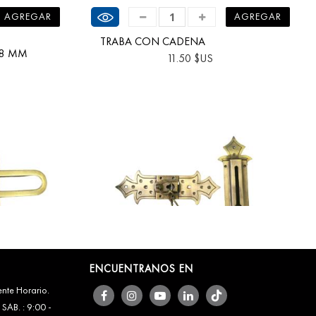
Ver producto
AGREGAR
AGREGAR
TRABA CON CADENA
48 MM
11.50 $US
ENCUENTRANOS EN
iente Horario.
Ver producto
 SAB. : 9:00 -
AGREGAR
AGREGAR